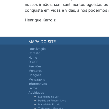
nossos irmãos, sem sentimentos egoístas ou 
conquista em vidas e vidas, a nos podermos s
Henrique Karroiz
MAPA DO SITE
Localização
Contato
Home
O GCE
Reuniões
Mentores
Doações
Mensagens
Informativos
Livros
Atividades
Evangelho no Lar
Pedido de Prece - Livro
Material de Estudo
Tratamento Magnético