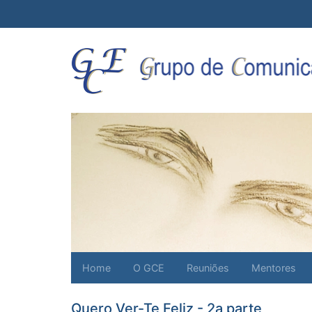
Home
O GCE
Reuniões
Mentores
Quero Ver-Te Feliz - 2a parte