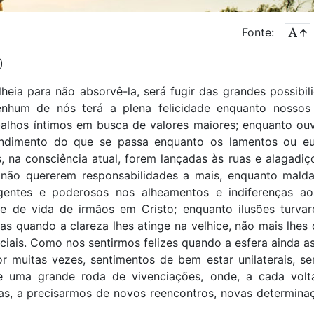
Fonte:
)
lheia para não absorvê-la, será fugir das grandes possibil
nenhum de nós terá a plena felicidade enquanto nossos
balhos íntimos em busca de valores maiores; enquanto ou
endimento do que se passa enquanto os lamentos ou eu
, na consciência atual, forem lançadas às ruas e alagadiç
a não quererem responsabilidades a mais, enquanto mald
igentes e poderosos nos alheamentos e indiferenças a
 de vida de irmãos em Cristo; enquanto ilusões turva
s quando a clareza lhes atinge na velhice, não mais lhes
iais. Como nos sentirmos felizes quando a esfera ainda as
or muitas vezes, sentimentos de bem estar unilaterais, s
 uma grande roda de vivenciações, onde, a cada volt
s, a precisarmos de novos reencontros, novas determina