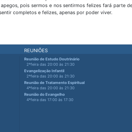
apegos, pois sermos e nos sentirmos felizes fará parte d
entir completos e felizes, apenas por poder viver.
REUNIÕES
Reunião de Estudo Doutrinário
2ªfeira das 20:00 às 21:30
Evangelização Infantil
2ªfeira das 20:00 às 21:30
Reunião de Tratamento Espiritual
4ªfeira das 20:00 às 21:30
Reunião do Evangelho
4ªfeira das 17:00 às 17:30