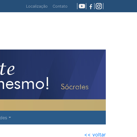
E!
Livros: Para adquirir nossos livros, entre em co
Localização
Contato
ades
<< voltar