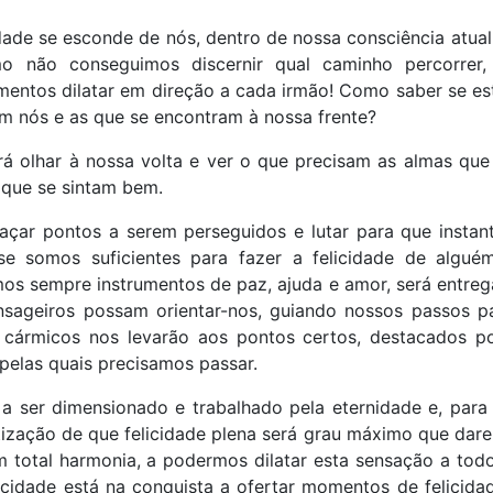
dade se esconde de nós, dentro de nossa consciência atual
mo não conseguimos discernir qual caminho percorrer,
imentos dilatar em direção a cada irmão! Como saber se e
em nós e as que se encontram à nossa frente?
erá olhar à nossa volta e ver o que precisam as almas que
 que se sintam bem.
traçar pontos a serem perseguidos e lutar para que instan
se somos suficientes para fazer a felicidade de algué
mos sempre instrumentos de paz, ajuda e amor, será entre
nsageiros possam orientar-nos, guiando nossos passos p
 cármicos nos levarão aos pontos certos, destacados p
pelas quais precisamos passar.
 a ser dimensionado e trabalhado pela eternidade e, para 
ntização de que felicidade plena será grau máximo que dar
 total harmonia, a podermos dilatar esta sensação a tod
icidade está na conquista a ofertar momentos de felicida