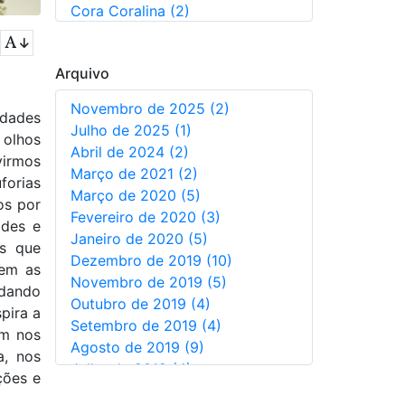
Cora Coralina (2)
Augusto Dos Anjos (5)
Não Informado (1)
Arquivo
Novembro de 2025 (2)
idades
Julho de 2025 (1)
 olhos
Abril de 2024 (2)
virmos
Março de 2021 (2)
forias
Março de 2020 (5)
os por
Fevereiro de 2020 (3)
ades e
Janeiro de 2020 (5)
os que
Dezembro de 2019 (10)
rem as
Novembro de 2019 (5)
 dando
Outubro de 2019 (4)
pira a
Setembro de 2019 (4)
em nos
Agosto de 2019 (9)
a, nos
Julho de 2019 (4)
ções e
Junho de 2019 (7)