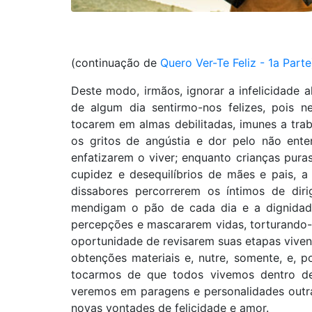
(continuação de
Quero Ver-Te Feliz - 1a Parte
Deste modo, irmãos, ignorar a infelicidade a
de algum dia sentirmo-nos felizes, pois 
tocarem em almas debilitadas, imunes a tra
os gritos de angústia e dor pelo não ent
enfatizarem o viver; enquanto crianças puras
cupidez e desequilíbrios de mães e pais, 
dissabores percorrerem os íntimos de dir
mendigam o pão de cada dia e a dignidade
percepções e mascararem vidas, torturando-a
oportunidade de revisarem suas etapas vivenc
obtenções materiais e, nutre, somente, e, p
tocarmos de que todos vivemos dentro de
veremos em paragens e personalidades outra
novas vontades de felicidade e amor.