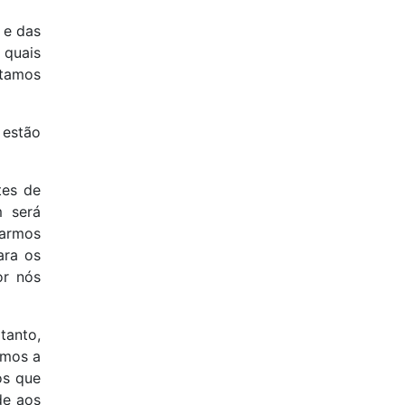
Maio de 2019 (9)
Abril de 2019 (10)
 e das
Março de 2019 (6)
 quais
Fevereiro de 2019 (9)
stamos
Janeiro de 2019 (5)
Dezembro de 2018 (5)
 estão
Novembro de 2018 (4)
Outubro de 2018 (7)
Setembro de 2018 (9)
tes de
Agosto de 2018 (4)
m será
Julho de 2018 (2)
garmos
Julho de 2017 (1)
ara os
Junho de 2011 (1)
or nós
Março de 2011 (1)
Agosto de 2010 (1)
Março de 2010 (4)
tanto,
Fevereiro de 2010 (1)
emos a
Julho de 2009 (4)
os que
Abril de 2009 (2)
de aos