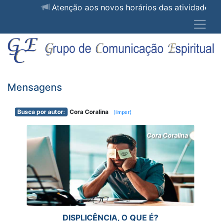
Atenção aos novos horários das ativida
Mensagens
Busca por autor:
Cora Coralina
(limpar)
Cora Coralina
DISPLICÊNCIA, O QUE É?